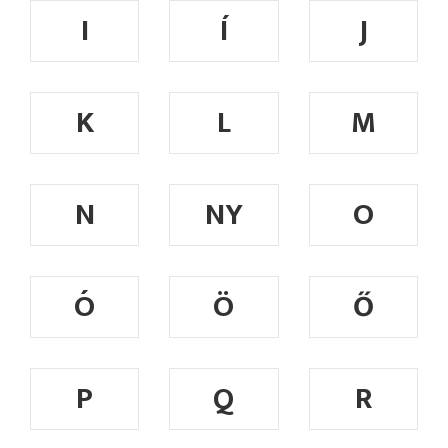
I
Í
J
K
L
M
N
NY
O
Ó
Ö
Ő
P
Q
R