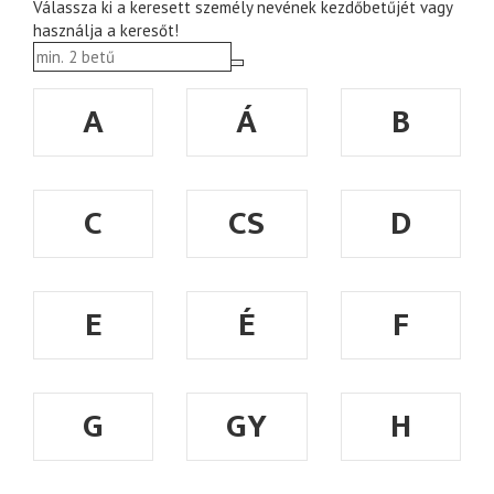
Válassza ki a keresett személy nevének kezdőbetűjét vagy
használja a keresőt!
A
Á
B
C
CS
D
E
É
F
G
GY
H