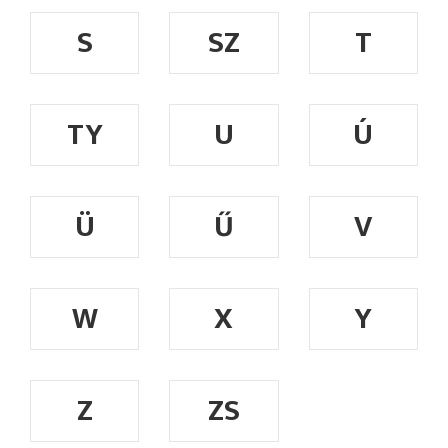
S
SZ
T
TY
U
Ú
Ü
Ű
V
W
X
Y
Z
ZS