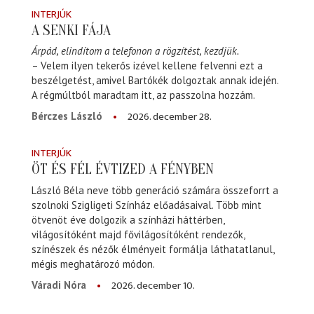
INTERJÚK
A SENKI FÁJA
Árpád, elindítom a telefonon a rögzítést, kezdjük.
– Velem ilyen tekerős izével kellene felvenni ezt a
beszélgetést, amivel Bartókék dolgoztak annak idején.
A régmúltból maradtam itt, az passzolna hozzám.
2026. december 28.
Bérczes László
INTERJÚK
ÖT ÉS FÉL ÉVTIZED A FÉNYBEN
László Béla neve több generáció számára összeforrt a
szolnoki Szigligeti Színház előadásaival. Több mint
ötvenöt éve dolgozik a színházi háttérben,
világosítóként majd fővilágosítóként rendezők,
színészek és nézők élményeit formálja láthatatlanul,
mégis meghatározó módon.
2026. december 10.
Váradi Nóra