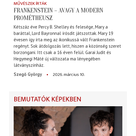
MŰVÉSZEK ÍRTÁK
FRANKENSTEIN – AVAGY A MODERN
PROMÉTHEUSZ
Kétszáz éve Percy B. Shelley és felesége, Mary a
baráttal, Lord Bayronnal írósdit játszottak. Mary 19
évesen így írta meg az ikonikussá vált Frankenstein
regényt. Sok átdolgozás lett, hiszen a közönség szeret
borzongani. Itt csak a 16 éven felül. Garai Judit és
Hegymegi Máté új változata ma lényegében
látványszínház.
2026. március 10.
Szegő György
BEMUTATÓK KÉPEKBEN