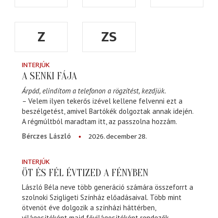
Z
ZS
INTERJÚK
A SENKI FÁJA
Árpád, elindítom a telefonon a rögzítést, kezdjük.
– Velem ilyen tekerős izével kellene felvenni ezt a
beszélgetést, amivel Bartókék dolgoztak annak idején.
A régmúltból maradtam itt, az passzolna hozzám.
2026. december 28.
Bérczes László
INTERJÚK
ÖT ÉS FÉL ÉVTIZED A FÉNYBEN
László Béla neve több generáció számára összeforrt a
szolnoki Szigligeti Színház előadásaival. Több mint
ötvenöt éve dolgozik a színházi háttérben,
világosítóként majd fővilágosítóként rendezők,