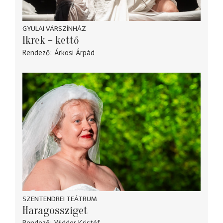
GYULAI VÁRSZÍNHÁZ
Ikrek – kettő
Rendező
Árkosi Árpád
SZENTENDREI TEÁTRUM
Haragossziget
Rendező
Widder Kristóf