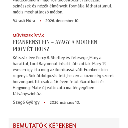
színészek és nézők élményeit formálja láthatatlanul,
mégis meghatározó módon.
2026. december 10.
Váradi Nóra
MŰVÉSZEK ÍRTÁK
FRANKENSTEIN – AVAGY A MODERN
PROMÉTHEUSZ
Kétszáz éve Percy B. Shelley és felesége, Mary a
baráttal, Lord Bayronnal írósdit játszottak. Mary 19
évesen így írta meg az ikonikussá vált Frankenstein
regényt. Sok átdolgozás lett, hiszen a közönség szeret
borzongani. Itt csak a 16 éven felül. Garai Judit és
Hegymegi Máté új változata ma lényegében
látványszínház.
2026. március 10.
Szegő György
BEMUTATÓK KÉPEKBEN