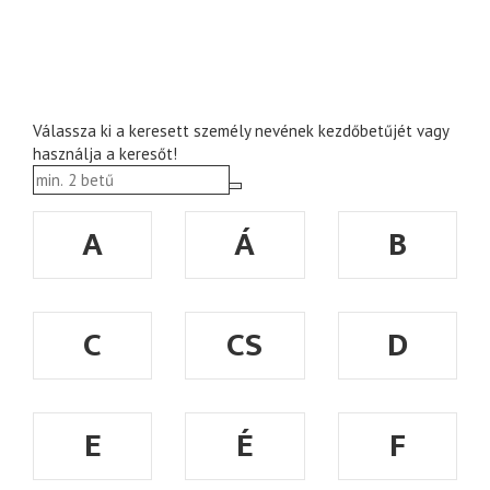
Válassza ki a keresett személy nevének kezdőbetűjét vagy
használja a keresőt!
A
Á
B
C
CS
D
E
É
F