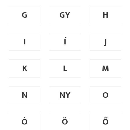
G
GY
H
I
Í
J
K
L
M
N
NY
O
Ó
Ö
Ő