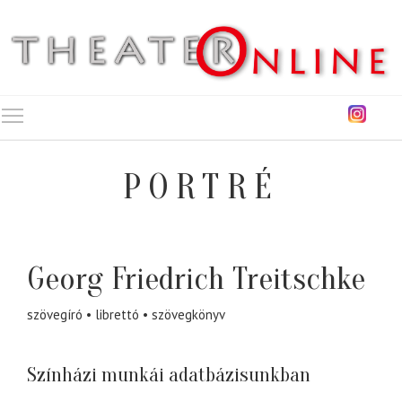
Toggle main menu visibility
PORTRÉ
Georg Friedrich Treitschke
szövegíró
librettó
szövegkönyv
Színházi munkái adatbázisunkban