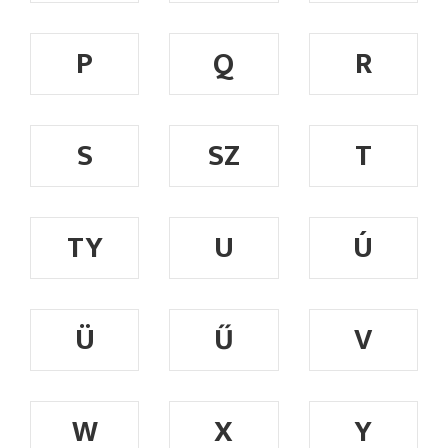
P
Q
R
S
SZ
T
TY
U
Ú
Ü
Ű
V
W
X
Y