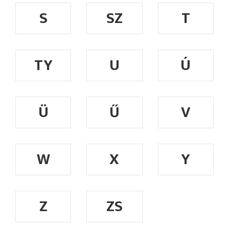
S
SZ
T
TY
U
Ú
Ü
Ű
V
W
X
Y
Z
ZS