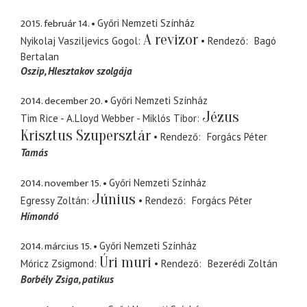
2015. február 14.
Győri Nemzeti Színház
A revizor
Nyikolaj Vasziljevics Gogol
Rendező
Bagó
Bertalan
Oszip
Hlesztakov szolgája
2014. december 20.
Győri Nemzeti Színház
Jézus
Tim Rice - A.Lloyd Webber - Miklós Tibor
Krisztus Szupersztár
Rendező
Forgács Péter
Tamás
2014. november 15.
Győri Nemzeti Színház
Június
Egressy Zoltán
Rendező
Forgács Péter
Hímondó
2014. március 15.
Győri Nemzeti Színház
Úri muri
Móricz Zsigmond
Rendező
Bezerédi Zoltán
Borbély Zsiga
patikus