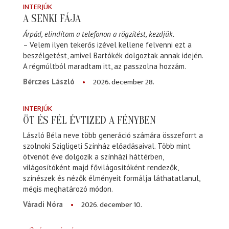
INTERJÚK
A SENKI FÁJA
Árpád, elindítom a telefonon a rögzítést, kezdjük.
– Velem ilyen tekerős izével kellene felvenni ezt a
beszélgetést, amivel Bartókék dolgoztak annak idején.
A régmúltból maradtam itt, az passzolna hozzám.
2026. december 28.
Bérczes László
INTERJÚK
ÖT ÉS FÉL ÉVTIZED A FÉNYBEN
László Béla neve több generáció számára összeforrt a
szolnoki Szigligeti Színház előadásaival. Több mint
ötvenöt éve dolgozik a színházi háttérben,
világosítóként majd fővilágosítóként rendezők,
színészek és nézők élményeit formálja láthatatlanul,
mégis meghatározó módon.
2026. december 10.
Váradi Nóra