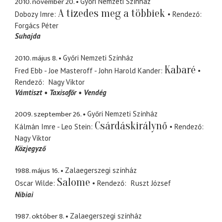
2010. november 20.
Győri Nemzeti Színház
A tizedes meg a többiek
Dobozy Imre
Rendező
Forgács Péter
Suhajda
2010. május 8.
Győri Nemzeti Színház
Kabaré
Fred Ebb - Joe Masteroff - John Harold Kander
Rendező
Nagy Viktor
Vámtiszt
Taxisofőr
Vendég
2009. szeptember 26.
Győri Nemzeti Színház
Csárdáskirálynő
Kálmán Imre - Leo Stein
Rendező
Nagy Viktor
Közjegyző
1988. május 16.
Zalaegerszegi színház
Salome
Oscar Wilde
Rendező
Ruszt József
Nibiai
1987. október 8.
Zalaegerszegi színház