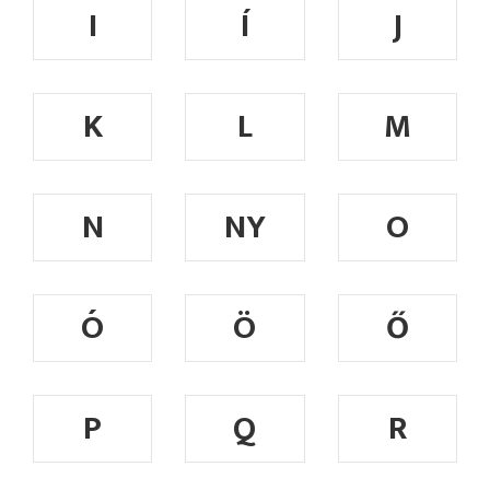
I
Í
J
K
L
M
N
NY
O
Ó
Ö
Ő
P
Q
R