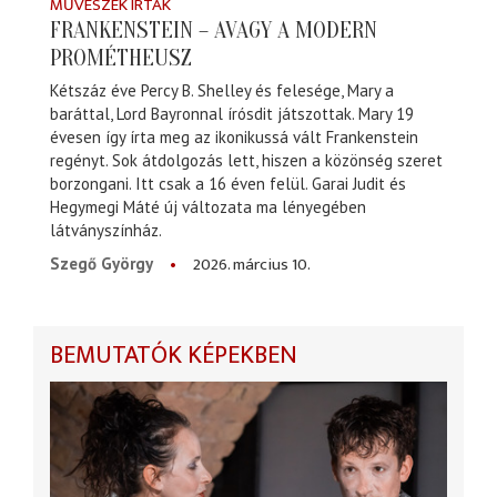
MŰVÉSZEK ÍRTÁK
FRANKENSTEIN – AVAGY A MODERN
PROMÉTHEUSZ
Kétszáz éve Percy B. Shelley és felesége, Mary a
baráttal, Lord Bayronnal írósdit játszottak. Mary 19
évesen így írta meg az ikonikussá vált Frankenstein
regényt. Sok átdolgozás lett, hiszen a közönség szeret
borzongani. Itt csak a 16 éven felül. Garai Judit és
Hegymegi Máté új változata ma lényegében
látványszínház.
2026. március 10.
Szegő György
BEMUTATÓK KÉPEKBEN