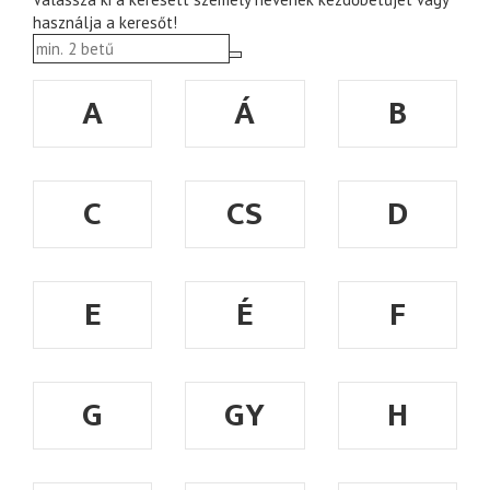
használja a keresőt!
A
Á
B
C
CS
D
E
É
F
G
GY
H