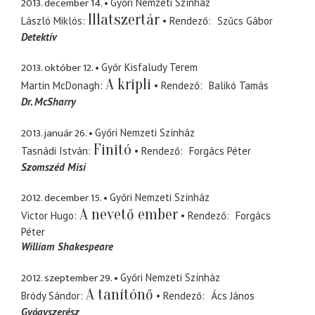
2013. december 14.
Győri Nemzeti Színház
Illatszertár
László Miklós
Rendező
Szűcs Gábor
Detektív
2013. október 12.
Győr Kisfaludy Terem
A kripli
Martin McDonagh
Rendező
Balikó Tamás
Dr. McSharry
2013. január 26.
Győri Nemzeti Színház
Finitó
Tasnádi István
Rendező
Forgács Péter
Szomszéd Misi
2012. december 15.
Győri Nemzeti Színház
A nevető ember
Victor Hugo
Rendező
Forgács
Péter
William Shakespeare
2012. szeptember 29.
Győri Nemzeti Színház
A tanítónő
Bródy Sándor
Rendező
Ács János
Gyógyszerész