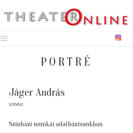
Toggle main menu visibility
PORTRÉ
Jáger András
színész
Színházi munkái adatbázisunkban