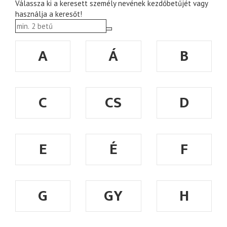
Válassza ki a keresett személy nevének kezdőbetűjét vagy
használja a keresőt!
A
Á
B
C
CS
D
E
É
F
G
GY
H