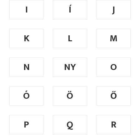
I
Í
J
K
L
M
N
NY
O
Ó
Ö
Ő
P
Q
R