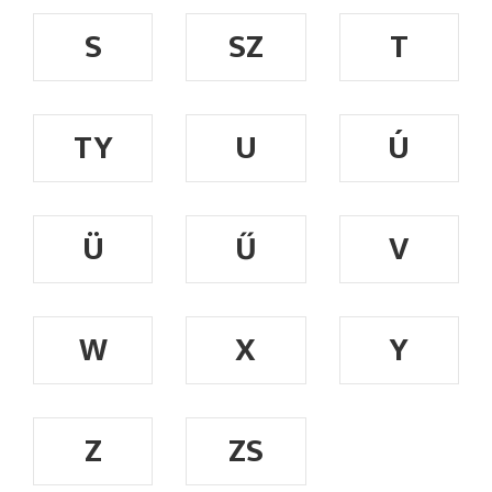
S
SZ
T
TY
U
Ú
Ü
Ű
V
W
X
Y
Z
ZS