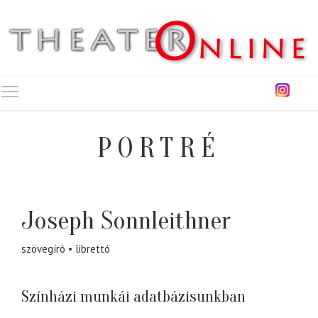
Toggle main menu visibility
PORTRÉ
Joseph Sonnleithner
szövegíró
librettó
Színházi munkái adatbázisunkban