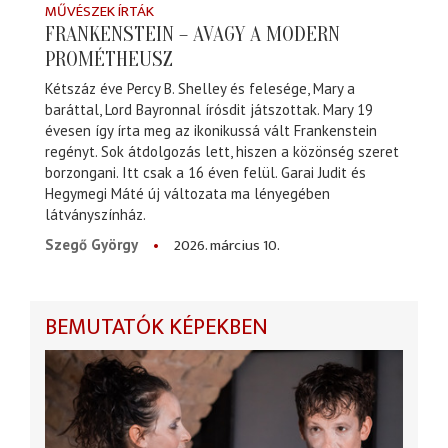
MŰVÉSZEK ÍRTÁK
FRANKENSTEIN – AVAGY A MODERN
PROMÉTHEUSZ
Kétszáz éve Percy B. Shelley és felesége, Mary a
baráttal, Lord Bayronnal írósdit játszottak. Mary 19
évesen így írta meg az ikonikussá vált Frankenstein
regényt. Sok átdolgozás lett, hiszen a közönség szeret
borzongani. Itt csak a 16 éven felül. Garai Judit és
Hegymegi Máté új változata ma lényegében
látványszínház.
2026. március 10.
Szegő György
BEMUTATÓK KÉPEKBEN