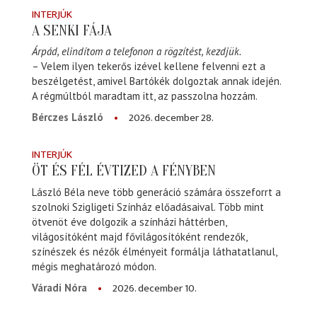
INTERJÚK
A SENKI FÁJA
Árpád, elindítom a telefonon a rögzítést, kezdjük.
– Velem ilyen tekerős izével kellene felvenni ezt a
beszélgetést, amivel Bartókék dolgoztak annak idején.
A régmúltból maradtam itt, az passzolna hozzám.
2026. december 28.
Bérczes László
INTERJÚK
ÖT ÉS FÉL ÉVTIZED A FÉNYBEN
László Béla neve több generáció számára összeforrt a
szolnoki Szigligeti Színház előadásaival. Több mint
ötvenöt éve dolgozik a színházi háttérben,
világosítóként majd fővilágosítóként rendezők,
színészek és nézők élményeit formálja láthatatlanul,
mégis meghatározó módon.
2026. december 10.
Váradi Nóra