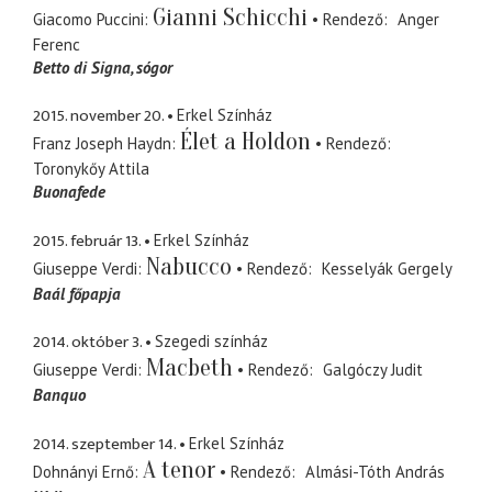
Gianni Schicchi
Giacomo Puccini
Rendező
Anger
Ferenc
Betto di Signa
sógor
2015. november 20.
Erkel Színház
Élet a Holdon
Franz Joseph Haydn
Rendező
Toronykőy Attila
Buonafede
2015. február 13.
Erkel Színház
Nabucco
Giuseppe Verdi
Rendező
Kesselyák Gergely
Baál főpapja
2014. október 3.
Szegedi színház
Macbeth
Giuseppe Verdi
Rendező
Galgóczy Judit
Banquo
2014. szeptember 14.
Erkel Színház
A tenor
Dohnányi Ernő
Rendező
Almási-Tóth András