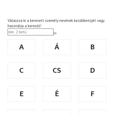
Válassza ki a keresett személy nevének kezdőbetűjét vagy
használja a keresőt!
A
Á
B
C
CS
D
E
É
F