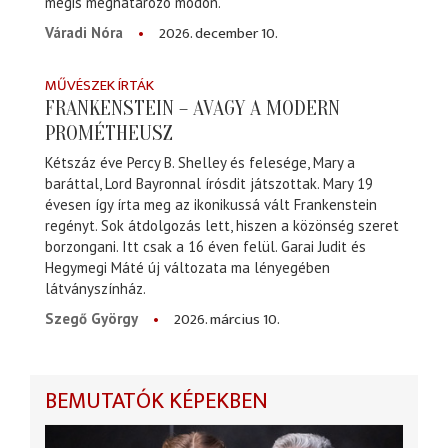
mégis meghatározó módon.
2026. december 10.
Váradi Nóra
MŰVÉSZEK ÍRTÁK
FRANKENSTEIN – AVAGY A MODERN
PROMÉTHEUSZ
Kétszáz éve Percy B. Shelley és felesége, Mary a
baráttal, Lord Bayronnal írósdit játszottak. Mary 19
évesen így írta meg az ikonikussá vált Frankenstein
regényt. Sok átdolgozás lett, hiszen a közönség szeret
borzongani. Itt csak a 16 éven felül. Garai Judit és
Hegymegi Máté új változata ma lényegében
látványszínház.
2026. március 10.
Szegő György
BEMUTATÓK KÉPEKBEN