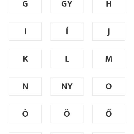
G
GY
H
I
Í
J
K
L
M
N
NY
O
Ó
Ö
Ő