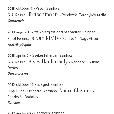
2013. október 4.
Petőfi Színház
Bruschino úr
G. A. Rossini
Rendező
Toronykőy Attila
Gaudenzio
2013. augusztus 20.
Margitszigeti Szabadtéri Színpad
István király
Erkel Ferenc
Rendező
Nagy Viktor
Asztrik püspök
2013. április 6.
Székesfehérvári színház
A sevillai borbély
G. A. Rossini
Rendező
Gulyás
Dénes
Bartolo
orvos
2012. október 19.
Szegedi színház
André Chénier
Luigi Illica - Umberto Giordano
Rendező
Bodolay
Roucher
2012. április 20.
Debreceni színház