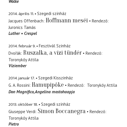
Wolke
2014. április 11.
Szegedi színház
Hoffmann meséi
Jacques Offenbach
Rendező
Juronics Tamás
Luther
Crespel
2014. február 9.
Fesztivál Színház
Ruszalka, a vízi tündér
Dvořák
Rendező
Toronykőy Attila
Víziember
2014. január 17.
Szegedi Kisszínház
Hamupipőke
G. A. Rossini
Rendező
Toronykőy Attila
Don Magnifico
Angelina mostohaapja
2013. október 18.
Szegedi színház
Simon Boccanegra
Giuseppe Verdi
Rendező
Toronykőy Attila
Pietro