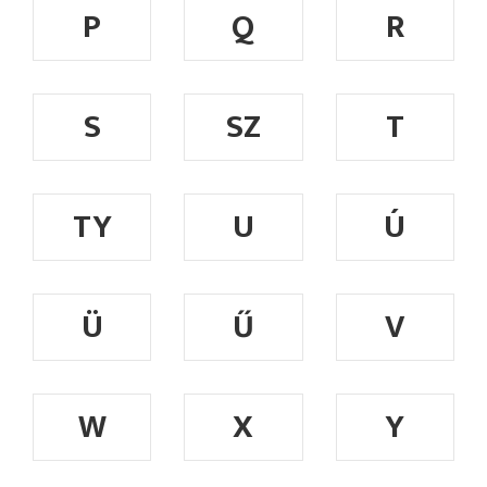
P
Q
R
S
SZ
T
TY
U
Ú
Ü
Ű
V
W
X
Y