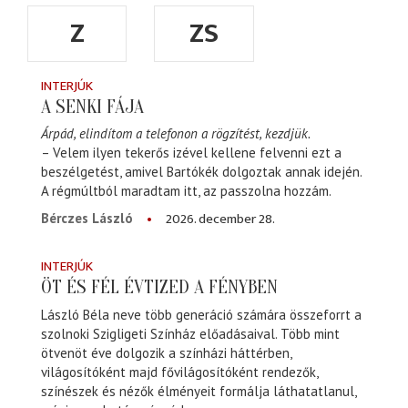
Z
ZS
INTERJÚK
A SENKI FÁJA
Árpád, elindítom a telefonon a rögzítést, kezdjük.
– Velem ilyen tekerős izével kellene felvenni ezt a
beszélgetést, amivel Bartókék dolgoztak annak idején.
A régmúltból maradtam itt, az passzolna hozzám.
2026. december 28.
Bérczes László
INTERJÚK
ÖT ÉS FÉL ÉVTIZED A FÉNYBEN
László Béla neve több generáció számára összeforrt a
szolnoki Szigligeti Színház előadásaival. Több mint
ötvenöt éve dolgozik a színházi háttérben,
világosítóként majd fővilágosítóként rendezők,
színészek és nézők élményeit formálja láthatatlanul,