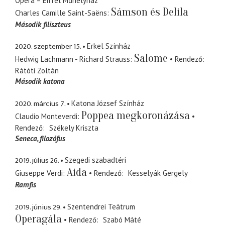
Opera – Eiffel Műhelyház
Sámson és Delila
Charles Camille Saint-Saëns
Második filiszteus
2020. szeptember 15.
Erkel Színház
Salome
Hedwig Lachmann - Richard Strauss
Rendező
Rátóti Zoltán
Második katona
2020. március 7.
Katona József Színház
Poppea megkoronázása
Claudio Monteverdi
Rendező
Székely Kriszta
Seneca
filozófus
2019. július 26.
Szegedi szabadtéri
Aida
Giuseppe Verdi
Rendező
Kesselyák Gergely
Ramfis
2019. június 29.
Szentendrei Teátrum
Operagála
Rendező
Szabó Máté