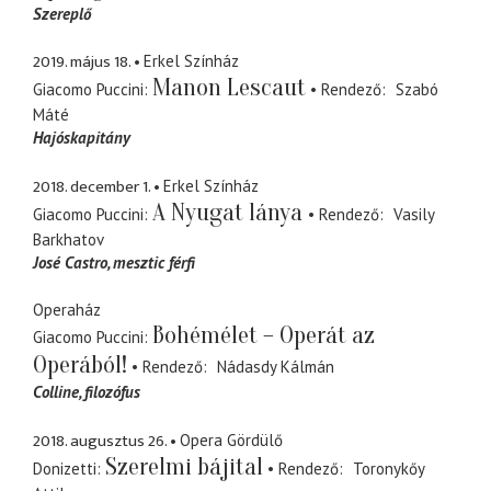
Szereplő
2019. május 18.
Erkel Színház
Manon Lescaut
Giacomo Puccini
Rendező
Szabó
Máté
Hajóskapitány
2018. december 1.
Erkel Színház
A Nyugat lánya
Giacomo Puccini
Rendező
Vasily
Barkhatov
José Castro
mesztic férfi
Operaház
Bohémélet – Operát az
Giacomo Puccini
Operából!
Rendező
Nádasdy Kálmán
Colline
filozófus
2018. augusztus 26.
Opera Gördülő
Szerelmi bájital
Donizetti
Rendező
Toronykőy