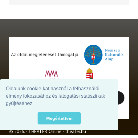
Az oldal megjelenését támogatja:
Oldalunk cookie-kat használ a felhasználói
élmény fokozásához és látogatási statisztikák
gyűjtéséhez.
Megértettem
© 2026. - THEATER Online -
theater.hu