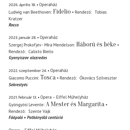
2026. április 18.
Operaház
Fidelio
Ludwig van Beethoven
Rendező
Tobias
Kratzer
Rocco
2023. január 28.
Operaház
Háború és béke
Szergej Prokofjev - Mira Mendelson
Rendező
Calixto Bieito
Gyenyiszov alezredes
2022. szeptember 24.
Operaház
Tosca
Giacomo Puccini
Rendező
Ókovács Szilveszter
Sekrestyés
2021. február 13.
Opera – Eiffel Műhelyház
A Mester és Margarita
Gyöngyösi Levente
Rendező
Szente Vajk
Főápoló
Patkányölő centúrió