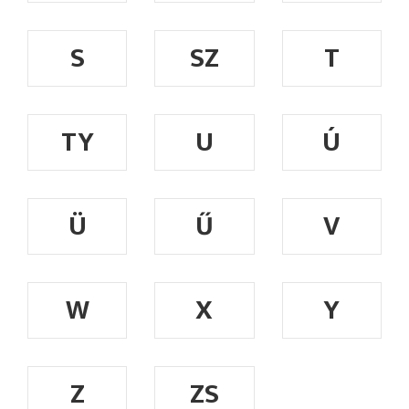
S
SZ
T
TY
U
Ú
Ü
Ű
V
W
X
Y
Z
ZS