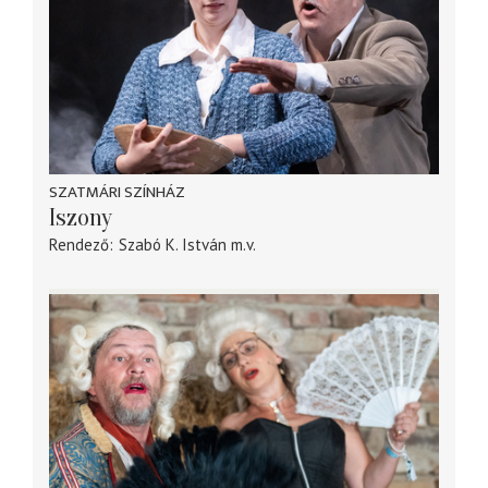
SZATMÁRI SZÍNHÁZ
Iszony
Rendező
Szabó K. István
m.v.