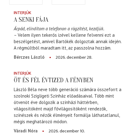
INTERJÚK
A SENKI FÁJA
Árpád, elindítom a telefonon a rögzítést, kezdjük.
– Velem ilyen tekerős izével kellene felvenni ezt a
beszélgetést, amivel Bartókék dolgoztak annak idején.
A régmúltból maradtam itt, az passzolna hozzám.
2026. december 28.
Bérczes László
INTERJÚK
ÖT ÉS FÉL ÉVTIZED A FÉNYBEN
László Béla neve több generáció számára összeforrt a
szolnoki Szigligeti Színház előadásaival. Több mint
ötvenöt éve dolgozik a színházi háttérben,
világosítóként majd fővilágosítóként rendezők,
színészek és nézők élményeit formálja láthatatlanul,
mégis meghatározó módon.
2026. december 10.
Váradi Nóra