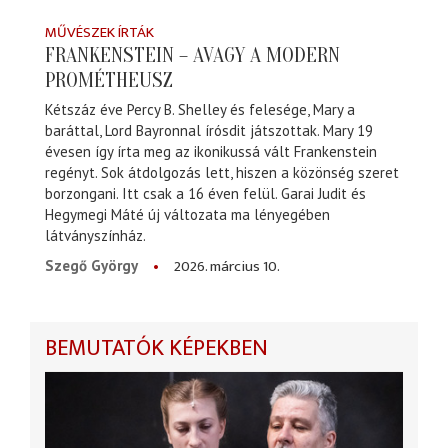
MŰVÉSZEK ÍRTÁK
FRANKENSTEIN – AVAGY A MODERN
PROMÉTHEUSZ
Kétszáz éve Percy B. Shelley és felesége, Mary a
baráttal, Lord Bayronnal írósdit játszottak. Mary 19
évesen így írta meg az ikonikussá vált Frankenstein
regényt. Sok átdolgozás lett, hiszen a közönség szeret
borzongani. Itt csak a 16 éven felül. Garai Judit és
Hegymegi Máté új változata ma lényegében
látványszínház.
2026. március 10.
Szegő György
BEMUTATÓK KÉPEKBEN