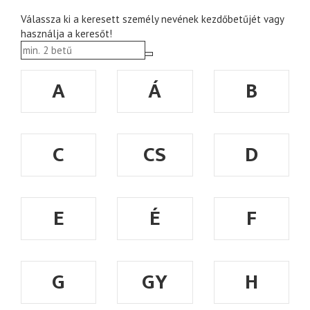
Válassza ki a keresett személy nevének kezdőbetűjét vagy
használja a keresőt!
A
Á
B
C
CS
D
E
É
F
G
GY
H