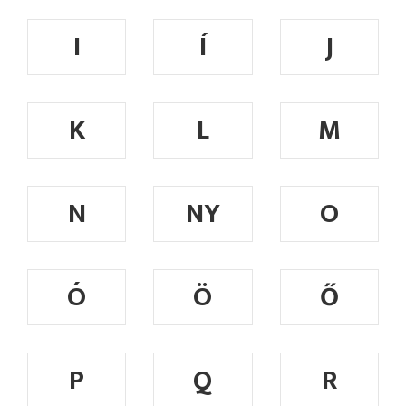
I
Í
J
K
L
M
N
NY
O
Ó
Ö
Ő
P
Q
R