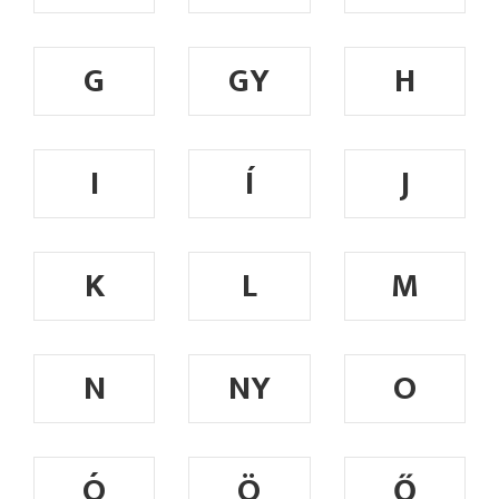
G
GY
H
I
Í
J
K
L
M
N
NY
O
Ó
Ö
Ő