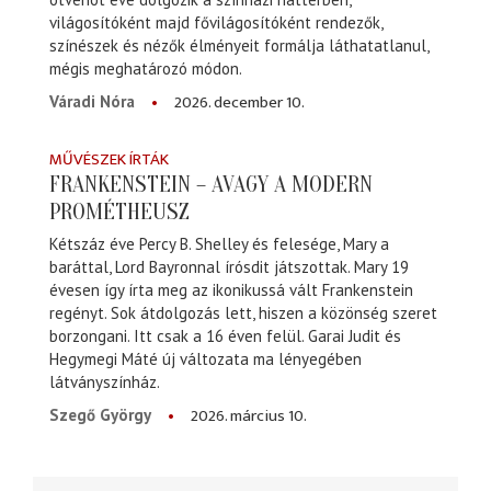
világosítóként majd fővilágosítóként rendezők,
színészek és nézők élményeit formálja láthatatlanul,
mégis meghatározó módon.
2026. december 10.
Váradi Nóra
MŰVÉSZEK ÍRTÁK
FRANKENSTEIN – AVAGY A MODERN
PROMÉTHEUSZ
Kétszáz éve Percy B. Shelley és felesége, Mary a
baráttal, Lord Bayronnal írósdit játszottak. Mary 19
évesen így írta meg az ikonikussá vált Frankenstein
regényt. Sok átdolgozás lett, hiszen a közönség szeret
borzongani. Itt csak a 16 éven felül. Garai Judit és
Hegymegi Máté új változata ma lényegében
látványszínház.
2026. március 10.
Szegő György