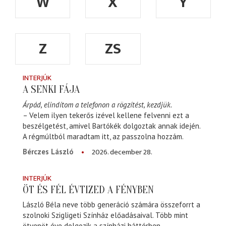
W
X
Y
Z
ZS
INTERJÚK
A SENKI FÁJA
Árpád, elindítom a telefonon a rögzítést, kezdjük.
– Velem ilyen tekerős izével kellene felvenni ezt a
beszélgetést, amivel Bartókék dolgoztak annak idején.
A régmúltból maradtam itt, az passzolna hozzám.
2026. december 28.
Bérczes László
INTERJÚK
ÖT ÉS FÉL ÉVTIZED A FÉNYBEN
László Béla neve több generáció számára összeforrt a
szolnoki Szigligeti Színház előadásaival. Több mint
ötvenöt éve dolgozik a színházi háttérben,