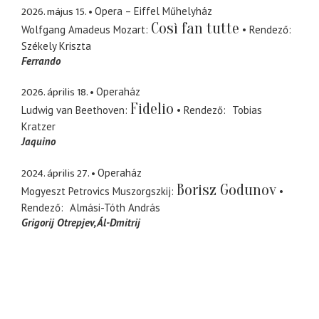
2026. május 15.
Opera – Eiffel Műhelyház
Così fan tutte
Wolfgang Amadeus Mozart
Rendező
Székely Kriszta
Ferrando
2026. április 18.
Operaház
Fidelio
Ludwig van Beethoven
Rendező
Tobias
Kratzer
Jaquino
2024. április 27.
Operaház
Borisz Godunov
Mogyeszt Petrovics Muszorgszkij
Rendező
Almási-Tóth András
Grigorij Otrepjev
Ál-Dmitrij