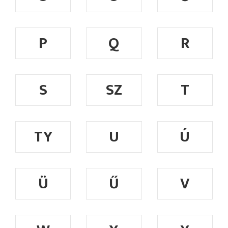
P
Q
R
S
SZ
T
TY
U
Ú
Ü
Ű
V