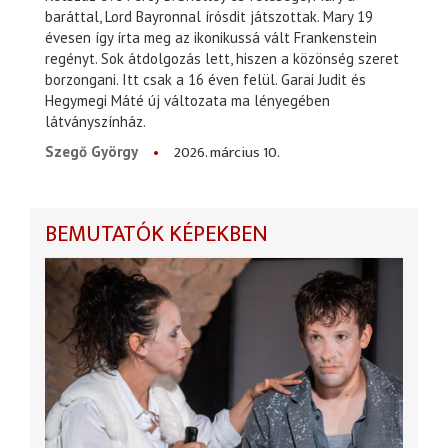
baráttal, Lord Bayronnal írósdit játszottak. Mary 19
évesen így írta meg az ikonikussá vált Frankenstein
regényt. Sok átdolgozás lett, hiszen a közönség szeret
borzongani. Itt csak a 16 éven felül. Garai Judit és
Hegymegi Máté új változata ma lényegében
látványszínház.
2026. március 10.
Szegő György
BEMUTATÓK KÉPEKBEN