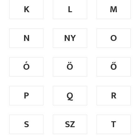
K
L
M
N
NY
O
Ó
Ö
Ő
P
Q
R
S
SZ
T