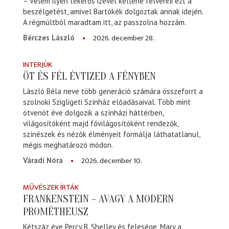
– Velem ilyen tekerős izével kellene felvenni ezt a
beszélgetést, amivel Bartókék dolgoztak annak idején.
A régmúltból maradtam itt, az passzolna hozzám.
2026. december 28.
Bérczes László
INTERJÚK
ÖT ÉS FÉL ÉVTIZED A FÉNYBEN
László Béla neve több generáció számára összeforrt a
szolnoki Szigligeti Színház előadásaival. Több mint
ötvenöt éve dolgozik a színházi háttérben,
világosítóként majd fővilágosítóként rendezők,
színészek és nézők élményeit formálja láthatatlanul,
mégis meghatározó módon.
2026. december 10.
Váradi Nóra
MŰVÉSZEK ÍRTÁK
FRANKENSTEIN – AVAGY A MODERN
PROMÉTHEUSZ
Kétszáz éve Percy B. Shelley és felesége, Mary a