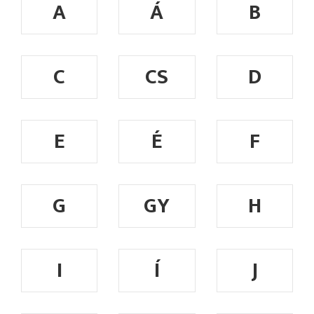
A
Á
B
C
CS
D
E
É
F
G
GY
H
I
Í
J