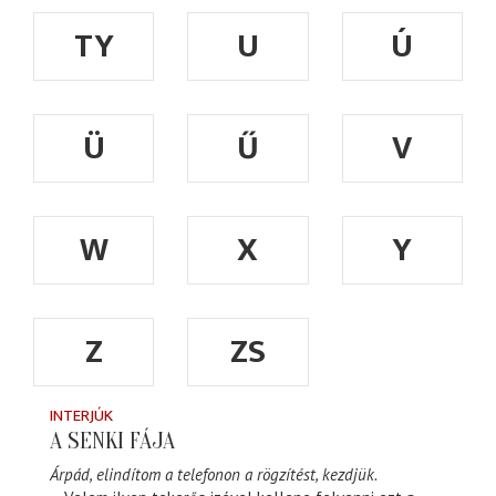
TY
U
Ú
Ü
Ű
V
W
X
Y
Z
ZS
INTERJÚK
A SENKI FÁJA
Árpád, elindítom a telefonon a rögzítést, kezdjük.