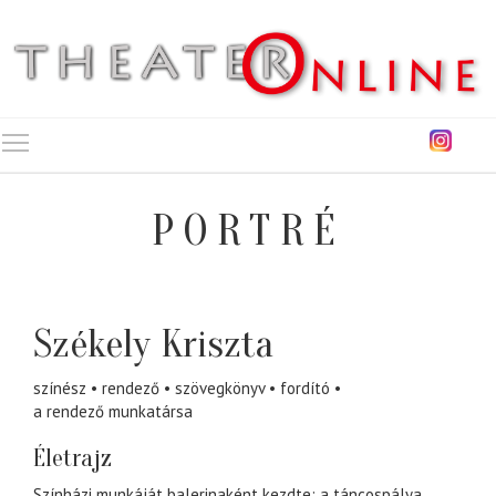
Toggle main menu visibility
PORTRÉ
Székely Kriszta
színész
rendező
szövegkönyv
fordító
a rendező munkatársa
Életrajz
Színházi munkáját balerinaként kezdte; a táncospálya