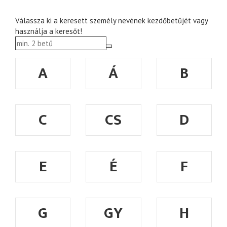
Válassza ki a keresett személy nevének kezdőbetűjét vagy
használja a keresőt!
A
Á
B
C
CS
D
E
É
F
G
GY
H