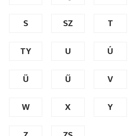
S
SZ
T
TY
U
Ú
Ü
Ű
V
W
X
Y
Z
ZS