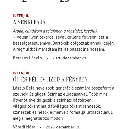
INTERJÚK
A SENKI FÁJA
Árpád, elindítom a telefonon a rögzítést, kezdjük.
– Velem ilyen tekerős izével kellene felvenni ezt a
beszélgetést, amivel Bartókék dolgoztak annak idején.
A régmúltból maradtam itt, az passzolna hozzám.
2026. december 28.
Bérczes László
INTERJÚK
ÖT ÉS FÉL ÉVTIZED A FÉNYBEN
László Béla neve több generáció számára összeforrt a
szolnoki Szigligeti Színház előadásaival. Több mint
ötvenöt éve dolgozik a színházi háttérben,
világosítóként majd fővilágosítóként rendezők,
színészek és nézők élményeit formálja láthatatlanul,
mégis meghatározó módon.
2026. december 10.
Váradi Nóra