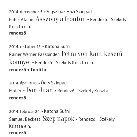
2014. december 5.
Vígszíház Házi Színpad
Asszony a fronton
Polcz Alaine
Rendező
Székely
Kriszta
e.h.
rendező
2014. október 15.
Katona Sufni
Petra von Kant keserű
Rainer Werner Fassbinder
könnyei
Rendező
Székely Kriszta
e.h.
rendező
fordító
2014. április 16.
Ódry Színpad
Don Juan
Molière
Rendező
Székely Kriszta
rendező
2014. február 24.
Katona Sufni
Szép napok
Samuel Beckett
Rendező
Székely
Kriszta
e.h.
rendező