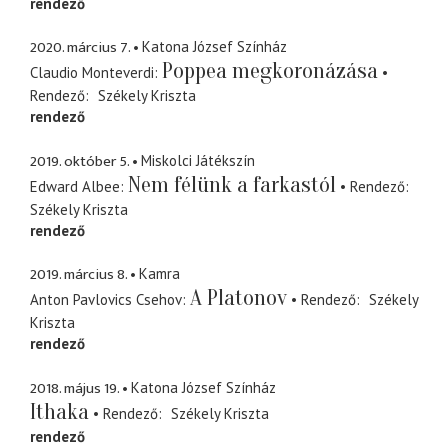
rendező
2020. március 7.
Katona József Színház
Poppea megkoronázása
Claudio Monteverdi
Rendező
Székely Kriszta
rendező
2019. október 5.
Miskolci Játékszín
Nem félünk a farkastól
Edward Albee
Rendező
Székely Kriszta
rendező
2019. március 8.
Kamra
A Platonov
Anton Pavlovics Csehov
Rendező
Székely
Kriszta
rendező
2018. május 19.
Katona József Színház
Ithaka
Rendező
Székely Kriszta
rendező