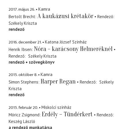
2017. május 26.
Kamra
A kaukázusi krétakör
Bertolt Brecht
Rendező
Székely Kriszta
rendező
2016. december 21.
Katona József Színház
Nóra - karácsony Helmeréknél
Henrik Ibsen
Rendező
Székely Kriszta
rendező
szövegkönyv
2015. október 8.
Kamra
Harper Regan
Simon Stephens
Rendező
Székely
Kriszta
rendező
2015. február 20.
Miskolci színház
Erdély – Tündérkert
Móricz Zsigmond
Rendező
Keszég László
a rendező munkatársa