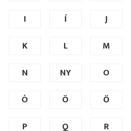
I
Í
J
K
L
M
N
NY
O
Ó
Ö
Ő
P
Q
R