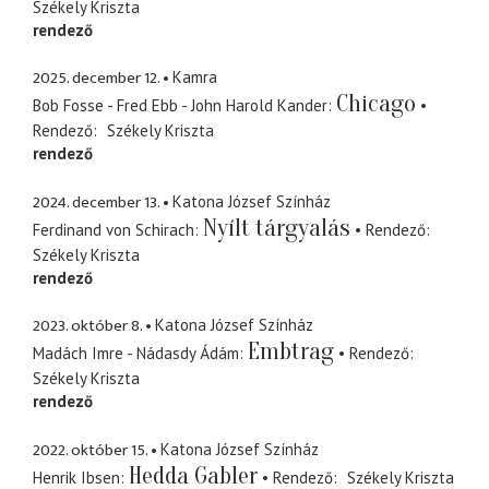
Székely Kriszta
rendező
2025. december 12.
Kamra
Chicago
Bob Fosse - Fred Ebb - John Harold Kander
Rendező
Székely Kriszta
rendező
2024. december 13.
Katona József Színház
Nyílt tárgyalás
Ferdinand von Schirach
Rendező
Székely Kriszta
rendező
2023. október 8.
Katona József Színház
Embtrag
Madách Imre - Nádasdy Ádám
Rendező
Székely Kriszta
rendező
2022. október 15.
Katona József Színház
Hedda Gabler
Henrik Ibsen
Rendező
Székely Kriszta