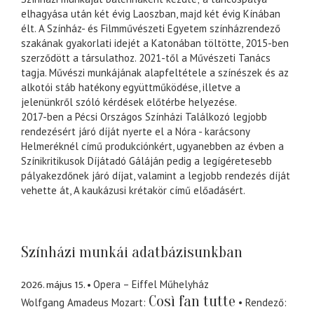
elhagyása után két évig Laoszban, majd két évig Kínában
élt. A Színház- és Filmművészeti Egyetem színházrendező
szakának gyakorlati idejét a Katonában töltötte, 2015-ben
szerződött a társulathoz. 2021-től a Művészeti Tanács
tagja. Művészi munkájának alapfeltétele a színészek és az
alkotói stáb hatékony együttműködése, illetve a
jelenünkről szóló kérdések előtérbe helyezése.
2017-ben a Pécsi Országos Színházi Találkozó legjobb
rendezésért járó díját nyerte el a Nóra - karácsony
Helmeréknél című produkciónkért, ugyanebben az évben a
Színikritikusok Díjátadó Gáláján pedig a legígéretesebb
pályakezdőnek járó díjat, valamint a legjobb rendezés díját
vehette át, A kaukázusi krétakör című előadásért.
Színházi munkái adatbázisunkban
2026. május 15.
Opera – Eiffel Műhelyház
Così fan tutte
Wolfgang Amadeus Mozart
Rendező