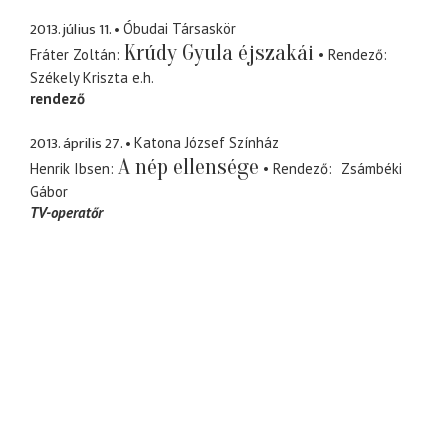
2013. július 11.
Óbudai Társaskör
Krúdy Gyula éjszakái
Fráter Zoltán
Rendező
Székely Kriszta
e.h.
rendező
2013. április 27.
Katona József Színház
A nép ellensége
Henrik Ibsen
Rendező
Zsámbéki
Gábor
TV-operatőr