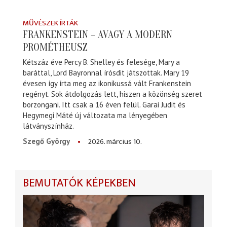
MŰVÉSZEK ÍRTÁK
FRANKENSTEIN – AVAGY A MODERN
PROMÉTHEUSZ
Kétszáz éve Percy B. Shelley és felesége, Mary a
baráttal, Lord Bayronnal írósdit játszottak. Mary 19
évesen így írta meg az ikonikussá vált Frankenstein
regényt. Sok átdolgozás lett, hiszen a közönség szeret
borzongani. Itt csak a 16 éven felül. Garai Judit és
Hegymegi Máté új változata ma lényegében
látványszínház.
2026. március 10.
Szegő György
BEMUTATÓK KÉPEKBEN