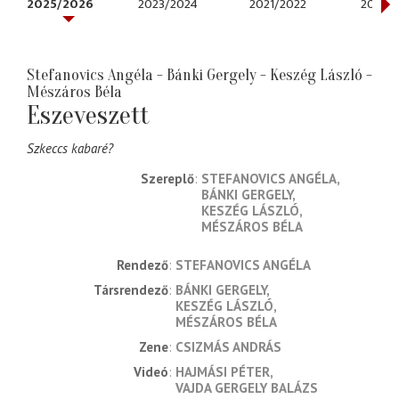
2025/2026
2023/2024
2021/2022
2020/
Stefanovics Angéla - Bánki Gergely - Keszég László -
Mészáros Béla
Eszeveszett
Szkeccs kabaré?
Szereplő
STEFANOVICS ANGÉLA
BÁNKI GERGELY
KESZÉG LÁSZLÓ
MÉSZÁROS BÉLA
rendező
STEFANOVICS ANGÉLA
társrendező
BÁNKI GERGELY
KESZÉG LÁSZLÓ
MÉSZÁROS BÉLA
zene
CSIZMÁS ANDRÁS
videó
HAJMÁSI PÉTER
VAJDA GERGELY BALÁZS