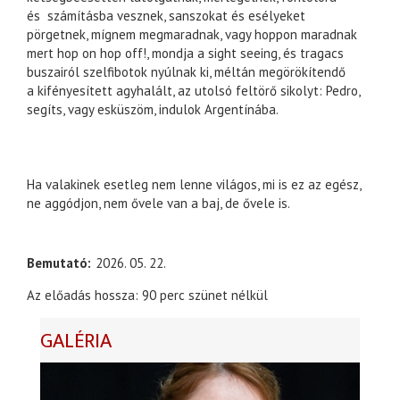
és számításba vesznek, sanszokat és esélyeket
pörgetnek, mígnem megmaradnak, vagy hoppon maradnak
mert hop on hop off!, mondja a sight seeing, és tragacs
buszairól szelfibotok nyúlnak ki, méltán megörökítendő
a kifényesített agyhalált, az utolsó feltörő sikolyt: Pedro,
segíts, vagy esküszöm, indulok Argentínába.
Ha valakinek esetleg nem lenne világos, mi is ez az egész,
ne aggódjon, nem ővele van a baj, de ővele is.
Bemutató
2026. 05. 22.
Az előadás hossza: 90 perc szünet nélkül
GALÉRIA