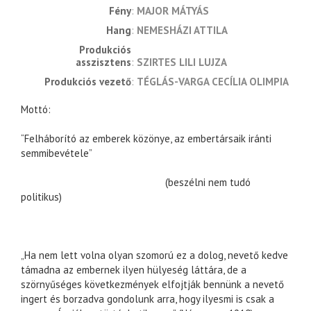
fény
MAJOR MÁTYÁS
hang
NEMESHÁZI ATTILA
produkciós 
asszisztens
SZIRTES LILI LUJZA
produkciós vezető
TÉGLÁS-VARGA CECÍLIA OLIMPIA
Mottó:
“Felháborító az emberek közönye, az embertársaik iránti
semmibevétele”
(beszélni nem tudó
politikus)
„Ha nem lett volna olyan szomorú ez a dolog, nevető kedve
támadna az embernek ilyen hülyeség láttára, de a
szörnyűséges következmények elfojtják bennünk a nevető
ingert és borzadva gondolunk arra, hogy ilyesmi is csak a