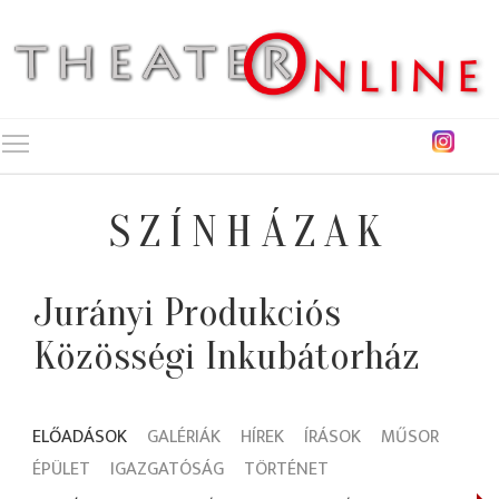
Toggle main menu visibility
SZÍNHÁZAK
Jurányi Produkciós
Közösségi Inkubátorház
ELŐADÁSOK
GALÉRIÁK
HÍREK
ÍRÁSOK
MŰSOR
ÉPÜLET
IGAZGATÓSÁG
TÖRTÉNET