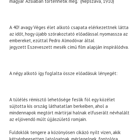
magyar Ázsiában történhetik meg.” (Népszava, 1910)
A 40! avagy Véges élet alkotó csapata elérkezettnek látta
az időt, hogy újabb szórakoztató előadással nyomassza az
embereket, ezúttal Pedro Almodóvar által
jegyzett Eszeveszett mesék című film alapján inspirálódva.
A négy alkotó így foglalta össze előadásuk lényegét:
A túlélés rémisztő lehetősége feslik föl egy közélet
sújtotta kis ország láthatatlan berkeiben, ahol a
mindennapok megtört mártírjai halnak elfuserált névhalált
az eljövendő múlt újjászülető romjain.
Fuldoklók tengere a közönyösen cikázó nyílt vizen, akik
kétségbeesetten latolgatnak, mérlegelnek, fontolóra