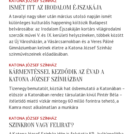
KATONA JÓZSEF SZÍNHÁZ
ISMÉT ITT AZ IRODALOM ÉJSZAKÁJA
A tavalyi nagy siker után március utolsó napján ismét
különleges kulturális happening költözik Budapest
belvárosába: az Irodalom Éjszakáján kortárs világirodalmi
szerzők művei V. és IX. kerületi helyszíneken, többek között
az Új Városházán, a Vásárcsarnokban és a Veres Pálné
Gimnáziumban kelnek életre a Katona József Színház
színművészeinek előadásában.
KATONA JÓZSEF SZÍNHÁZ
KÁRMENTÉSSEL KEZDŐDIK AZ ÉVAD A
KATONA JÓZSEF SZÍNHÁZBAN
Tizenegy bemutatót, köztük hat ősbemutató a Katonában –
először a Katonában rendez társulatán kívül Pintér Béla –
ítéletidő miatti vízkár mintegy 60 millió forintra tehető, a
Kamra most alkalmatlan a munkára
KATONA JÓZSEF SZÍNHÁZ
SZINKRON VAGY FELIRAT?
A Katona József Színház idén is folytatja KP - kultúrpolitika