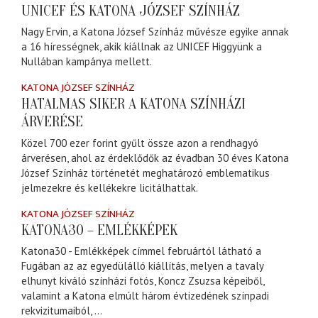
UNICEF ÉS KATONA JÓZSEF SZÍNHÁZ
Nagy Ervin, a Katona József Színház művésze egyike annak
a 16 hírességnek, akik kiállnak az UNICEF Higgyünk a
Nullában kampánya mellett.
KATONA JÓZSEF SZÍNHÁZ
HATALMAS SIKER A KATONA SZÍNHÁZI
ÁRVERÉSE
Közel 700 ezer forint gyűlt össze azon a rendhagyó
árverésen, ahol az érdeklődők az évadban 30 éves Katona
József Színház történetét meghatározó emblematikus
jelmezekre és kellékekre licitálhattak.
KATONA JÓZSEF SZÍNHÁZ
KATONA30 – EMLÉKKÉPEK
Katona30 - Emlékképek címmel februártól látható a
Fugában az az egyedülálló kiállítás, melyen a tavaly
elhunyt kiváló színházi fotós, Koncz Zsuzsa képeiből,
valamint a Katona elmúlt három évtizedének színpadi
rekvizitumaiból, ...