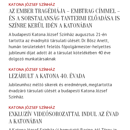
KATONA JÓZSEF SZÍNHÁZ
AZ EMBER TRAGÉDIÁJA – EMBTRAG CÍMMEL –
ÉS A SORSTALANSÁG TANTERMI ELŐADÁSA IS
SZÍNRE KERÜL IDÉN A KATONÁBAN
A budapesti Katona József Színház augusztus 21-én
tartotta az évadnyitó társulati ülését. Dr. Bősz Anett,
humán területekért felelős főpolgármester-helyettes
jubileumi díjat adott át a társulat kötelékében 40 éve
dolgozó munkatársaknak
KATONA JÓZSEF SZÍNHÁZ
LEZÁRULT A KATONA 40. ÉVADA
Jubileumhoz méltó sikerek és eredmények, megtartotta
évadzáró társulati ülését a budapesti Katona József
Színház.
KATONA JÓZSEF SZÍNHÁZ
EXKLUZÍV VIDEÓSOROZATTAL INDUL AZ ÉVAD
A KATONÁBAN
A Katona József Színház új bemutatói Racine-tól Térey-ig,