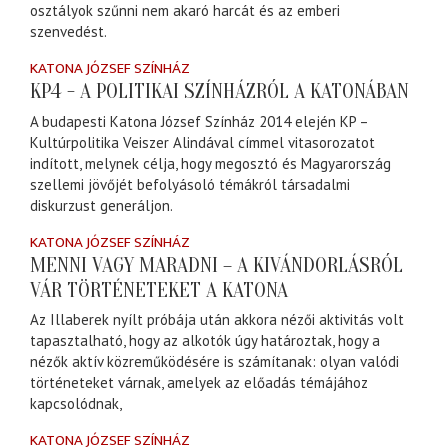
osztályok szűnni nem akaró harcát és az emberi
szenvedést.
KATONA JÓZSEF SZÍNHÁZ
KP4 - A POLITIKAI SZÍNHÁZRÓL A KATONÁBAN
A budapesti Katona József Színház 2014 elején KP –
Kultúrpolitika Veiszer Alindával címmel vitasorozatot
indított, melynek célja, hogy megosztó és Magyarország
szellemi jövőjét befolyásoló témákról társadalmi
diskurzust generáljon.
KATONA JÓZSEF SZÍNHÁZ
MENNI VAGY MARADNI – A KIVÁNDORLÁSRÓL
VÁR TÖRTÉNETEKET A KATONA
Az Illaberek nyílt próbája után akkora nézői aktivitás volt
tapasztalható, hogy az alkotók úgy határoztak, hogy a
nézők aktív közreműködésére is számítanak: olyan valódi
történeteket várnak, amelyek az előadás témájához
kapcsolódnak,
KATONA JÓZSEF SZÍNHÁZ