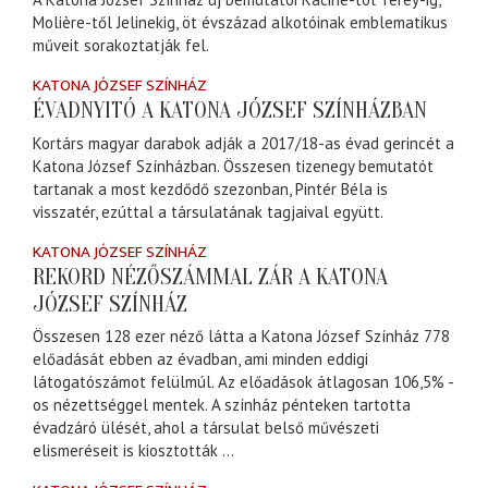
Molière-től Jelinekig, öt évszázad alkotóinak emblematikus
műveit sorakoztatják fel.
KATONA JÓZSEF SZÍNHÁZ
ÉVADNYITÓ A KATONA JÓZSEF SZÍNHÁZBAN
Kortárs magyar darabok adják a 2017/18-as évad gerincét a
Katona József Színházban. Összesen tizenegy bemutatót
tartanak a most kezdődő szezonban, Pintér Béla is
visszatér, ezúttal a társulatának tagjaival együtt.
KATONA JÓZSEF SZÍNHÁZ
REKORD NÉZŐSZÁMMAL ZÁR A KATONA
JÓZSEF SZÍNHÁZ
Összesen 128 ezer néző látta a Katona József Színház 778
előadását ebben az évadban, ami minden eddigi
látogatószámot felülmúl. Az előadások átlagosan 106,5% -
os nézettséggel mentek. A színház pénteken tartotta
évadzáró ülését, ahol a társulat belső művészeti
elismeréseit is kiosztották ...