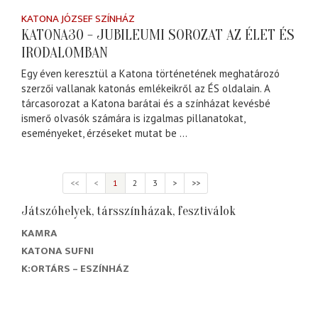
KATONA JÓZSEF SZÍNHÁZ
KATONA30 - JUBILEUMI SOROZAT AZ ÉLET ÉS
IRODALOMBAN
Egy éven keresztül a Katona történetének meghatározó
szerzői vallanak katonás emlékeikről az ÉS oldalain. A
tárcasorozat a Katona barátai és a színházat kevésbé
ismerő olvasók számára is izgalmas pillanatokat,
eseményeket, érzéseket mutat be ...
<<
<
1
2
3
>
>>
Játszóhelyek, társszínházak, fesztiválok
KAMRA
KATONA SUFNI
K:ORTÁRS – ESZÍNHÁZ