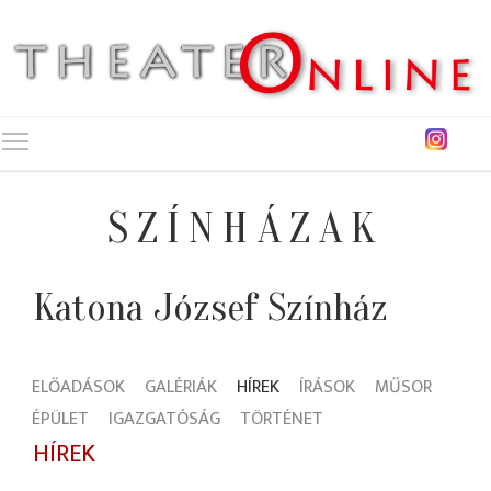
Toggle main menu visibility
SZÍNHÁZAK
Katona József Színház
ELŐADÁSOK
GALÉRIÁK
HÍREK
ÍRÁSOK
MŰSOR
ÉPÜLET
IGAZGATÓSÁG
TÖRTÉNET
HÍREK