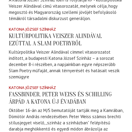
Veiszer Alindával című vitasorozatát, melynek célja, hogy
megosztó és Magyarország szellemi jövőjét befolyásoló
témákról társadalmi diskurzust generáljon.
KATONA JÓZSEF SZÍNHÁZ
KULTÚRPOLITIKA VEISZER ALINDÁVAL
EZÚTTAL A SLAM POETRYRŐL
Kultúrpolitika Veiszer Alindával címmel vitasorozatot
indított, a budapesti Katona József Színház – a sorozat
december 8-i részében, a napjainkban egyre népszerűbb
Slam Poetry műfaját, annak térnyerését és hatásait veszik
szemügyre
KATONA JÓZSEF SZÍNHÁZ
FASSBINDER, PETER WEISS ÉS SCHILLING
ÁRPÁD A KATONA ÚJ ÉVADÁBAN
Október 16-án az M/S bemutatóját tartják meg a Kamrában,
Dömötör András rendezésében. Peter Weiss számos brechti
stílusjegyet viselő, „színház a színházban” felépítésű
darabja meghökkentő és egyedi módon ábrázolja az