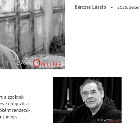
2026. dece
Bérczes László
t a szolnoki
 éve dolgozik a
tóként rendezők,
ul, mégis