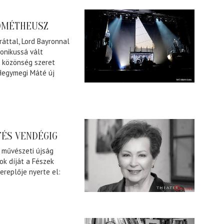
ROMÉTHEUSZ
ráttal, Lord Bayronnal
konikussá vált
a közönség szeret
s Hegymegi Máté új
TÉS VENDÉGIG
. művészeti újság
ok díját a Fészek
replője nyerte el: