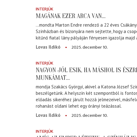
INTERJÚK
MAGÁNAK EZER ARCA VAN…
…mondta Marton Endre rendező a 22 éves Csákányi
Színházban és bizonyára nem sejtette, hogy a csop
kitűnő fiatal lány pályáján fényesen igazolja majd
2025. december 10.
Lovas Ildikó
INTERJÚK
NAGYON JÓL ESIK, HA MÁSHOL IS ÉSZR
MUNKÁMAT…
mondja Szakács Györgyi, akivel a Katona József Sz
beszélgetünk. A helyszín két szempontból is fonto
előadás sikeréhez járult hozzá jelmezeivel, másfel
rohanást oldani lehet egy órányi teázással.
2025. december 10.
Lovas Ildikó
INTERJÚK