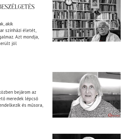
 BESZÉLGETÉS
k, akik
r színházi életét,
ogalmaz. Azt mondja,
erült jól
iközben bejárom az
zető meredek lépcső
rendelkezik és műsora,