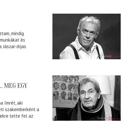
ztam, mindig
 munkákat és
 Jászai-díjas
… MEG EGY
 Imrét, aki
eti szakemberként a
ekre tette fel az