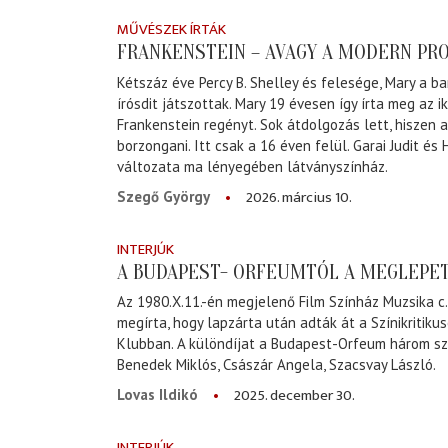
MŰVÉSZEK ÍRTÁK
FRANKENSTEIN – AVAGY A MODERN P
Kétszáz éve Percy B. Shelley és felesége, Mary a ba
írósdit játszottak. Mary 19 évesen így írta meg az i
Frankenstein regényt. Sok átdolgozás lett, hiszen 
borzongani. Itt csak a 16 éven felül. Garai Judit é
változata ma lényegében látványszínház.
2026. március 10.
Szegő György
INTERJÚK
A BUDAPEST- ORFEUMTÓL A MEGLEPE
Az 1980.X.11.-én megjelenő Film Színház Muzsika c
megírta, hogy lapzárta után adták át a Színikritikus
Klubban. A különdíjat a Budapest-Orfeum három sze
Benedek Miklós, Császár Angela, Szacsvay László.
2025. december 30.
Lovas Ildikó
INTERJÚK