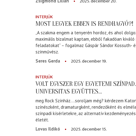
2025. december 20.
Zsigmond Lilian
INTERJÚK
MOST LEGYEK EBBEN IS RENDHAGYÓ?!
„A szakma engem a tenyerén hordoz, és ahol dolgo
maximális bizalmat kaptam, ebből fakadóan kiváló
feladatokat” – fogalmaz Gáspár Sándor Kossuth- és
színművész.
2025. december 19.
Seres Gerda
INTERJÚK
VOLT EGYSZER EGY EGYETEMI SZÍNPAD
UNIVERSITAS EGYÜTTES…
meg Rock Színház….soroljam még? kérdezem Katona
színészként, dramaturgként, rendezőként és elmél
színpadi kísérletekre, az alternatív kezdeményezés
életét.
2025. december 15.
Lovas Ildikó