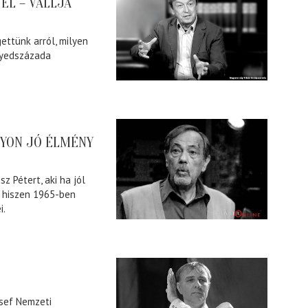
 ÉL – VALLJA
ettünk arról, milyen
gyedszázada
GYON JÓ ÉLMÉNY
z Pétert, aki ha jól
 hiszen 1965-ben
i.
zsef Nemzeti