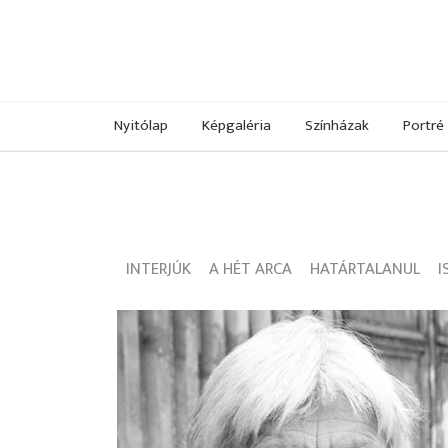
Nyitólap
Képgaléria
Színházak
Portré
INTERJÚK
A HÉT ARCA
HATÁRTALANUL
I