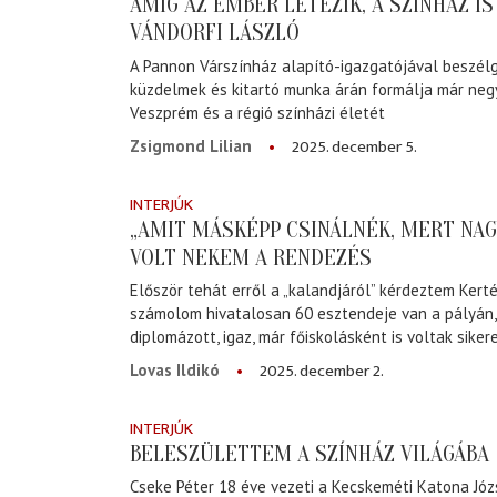
AMÍG AZ EMBER LÉTEZIK, A SZÍNHÁZ IS
VÁNDORFI LÁSZLÓ
A Pannon Várszínház alapító-igazgatójával beszélg
küzdelmek és kitartó munka árán formálja már ne
Veszprém és a régió színházi életét
2025. december 5.
Zsigmond Lilian
INTERJÚK
„AMIT MÁSKÉPP CSINÁLNÉK, MERT NA
VOLT NEKEM A RENDEZÉS
Először tehát erről a „kalandjáról” kérdeztem Kertés
számolom hivatalosan 60 esztendeje van a pályán,
diplomázott, igaz, már főiskolásként is voltak sikere
2025. december 2.
Lovas Ildikó
INTERJÚK
BELESZÜLETTEM A SZÍNHÁZ VILÁGÁBA
Cseke Péter 18 éve vezeti a Kecskeméti Katona Jó