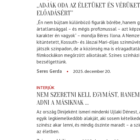
„ADJÁK ODA AZ ÉLETÜKET ÉS VÉRÜKET
ELŐADÁSÉRT”
„Én nem bújtam különböző figurák bőrébe, hanem g
ártatlansággal – és mégis profizmussal – azt képz
karakter én vagyok” – mondja Béres Ilona. A Nemz
kitüntetett, Kossuth- és Jászai Mari-díjas színműv
játszik színpadon, de a közönség ma is elragadtatá
filmkockákon megőrzött alkotásait. Színes színházi
bezsélgettünk.
2025. december 20.
Seres Gerda
INTERJÚK
NEM SZERETNI KELL EGYMÁST, HANEM
ADNI A MÁSIKNAK ...
Az ország Dinijeként ismeri mindenki Ujlaki Dénest,
egyik legkiemelkedőbb alakját, aki sosem kételked
színész akar lenni, és mindig őszinte maradt – a s
az életben.