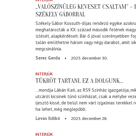
„VALÓSZÍNŰLEG KEVESET CSALTAM” –
SZÉKELY GÁBORRAL
Székely Gábor Kossuth-díjas rendező egyike azokna
meghatározták a XX. század második felének magya
ízlését, alapkérdéseit. Bár ő jóval szerényebben f
talán említhetne három vagy négy darabot, amit sik
megcsinálnia.
2025. december 30.
Seres Gerda
INTERJÚK
TÜKRÖT TARTANI, EZ A DOLGUNK…
...mondja Lábán Kati, az RS9 Színház igazgatója, m
utcáról kicsinek tűnő színházat, csak a mélybe ve
ijesztő kissé, de belül nem várt izgalmas terekkel 
ha lehet, még meglepőbb.
2025. december 28.
Lovas Ildikó
INTERJÚK