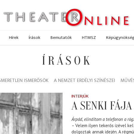
Hírek
Írások
Bemutatók
HTMSZ
Képügynöksé
ÍRÁSOK
SMERETLEN ISMERŐSÖK
A NEMZET ERDÉLYI SZÍNÉSZEI
MŰVÉS
INTERJÚK
A SENKI FÁJA
Árpád, elindítom a telefonon a rögz
– Velem ilyen tekerős izével kel
dolgoztak annak idején. A régmú