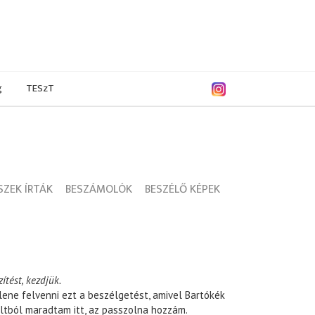
g
TESzT
ZEK ÍRTÁK
BESZÁMOLÓK
BESZÉLŐ KÉPEK
ítést, kezdjük.
lene felvenni ezt a beszélgetést, amivel Bartókék
ltból maradtam itt, az passzolna hozzám.