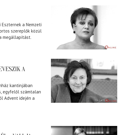
 Eszternek a Nemzeti
ortos szereplők közül
 a megállapítást.
EVESZIK A
ínház kantinjában
s, egyfelől számtalan
ől Advent idején a