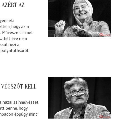
 AZÉRT AZ
yermeki
eltem, hogy az a
et Művésze címmel
ész hét éve nem
ssal nézi a
 pályafutásáról
 VÉGSZÓT KELL
 a hazai színművészet
ett benne, hogy
zínpadon éppúgy, mint